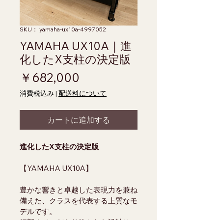
SKU： yamaha-ux10a-4997052
YAMAHA UX10A｜進
化したX支柱の決定版
価格
￥682,000
消費税込み
|
配送料について
カートに追加する
進化したX支柱の決定版
【YAMAHA UX10A】
豊かな響きと卓越した表現力を兼ね
備えた、クラスを代表する上質なモ
デルです。