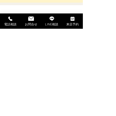
SHOPPING GUIDE
電話相談
お問合せ
LINE相談
来店予約
ご利用ガイド
​ご利用ガイド
ご購入の流れ
お支払い方法について
配送料金について
​納期について
調律・アフターサービス
ご解約・返品について
下取・買取ご相談（外部サイト）
よくあるご質問