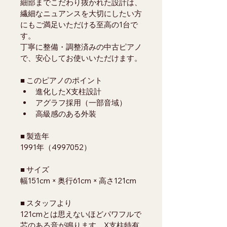
細部までこだわり抜かれた設計は、
繊細なニュアンスを大切にしたい方
にもご満足いただける至高の1台で
す。
丁寧に整備・調整済みの中古ピアノ
で、安心してお使いいただけます。
■ このピアノのポイント
進化したX支柱設計
アグラフ採用（一部音域）
高級感のある外装
■ 製造年
1991年（4997052）
■ サイズ
幅151cm × 奥行61cm × 高さ121cm
■ スタッフより
121cmとは思えないほどパワフルで
芯のある音が鳴ります。X支柱特有