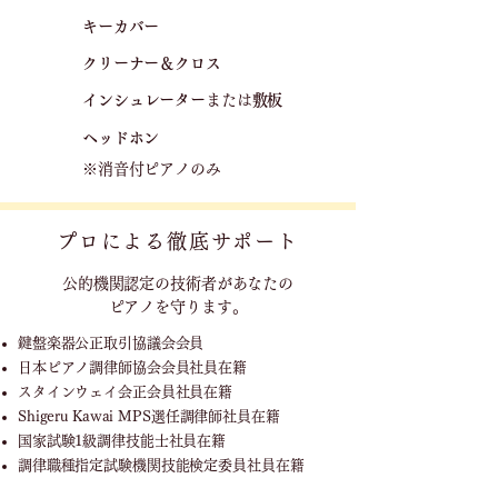
キーカバー
クリーナー＆クロス
​
​インシュレーター
または
敷板
ヘッドホン
※消音付ピアノのみ
プロによる徹底サポート
公的機関認定の技術者が
あなたの
ピアノを守ります。
鍵盤楽器公正取引協議会会員
日本ピアノ調律師協会会員社員在籍
スタインウェイ会正会員社員在籍
Shigeru Kawai MPS選任調律師社員在籍
国家試験1級調律技能士社員在籍
調律職種指定試験機関技能検定委員社員在籍