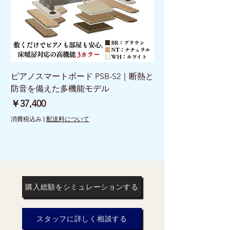
ピアノスマートボード PSB-S2｜断熱と
ピアノスマートボード 
防音を備えた多機能モデル
けで床を守る新発想
価格
価格
￥37,400
￥26,400
消費税込み
|
配送料について
消費税込み
購入総額をシミュレーションする
スタッフに詳しく相談する