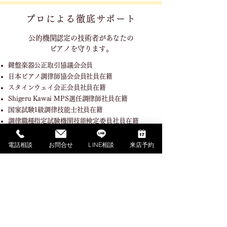
プロによる徹底サポート
公的機関認定の技術者が
あなたの
ピアノを守ります。
鍵盤楽器公正取引協議会会員
日本ピアノ調律師協会会員社員在籍
スタインウェイ会正会員社員在籍
Shigeru Kawai MPS選任調律師社員在籍
国家試験1級調律技能士社員在籍
調律職種指定試験機関技能検定委員社員在籍
電話相談
お問合せ
LINE相談
来店予約
SHOPPING GUIDE
ご利用ガイド
​ご利用ガイド
ご購入の流れ