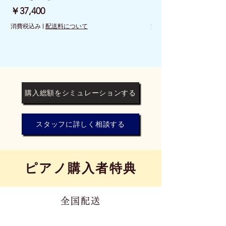
価格
価格
￥37,400
￥26,400
消費税込み
|
配送料について
消費税込み
購入総額をシミュレーションする
スタッフに詳しく相談する
​ピアノ購入者特典
全国配送