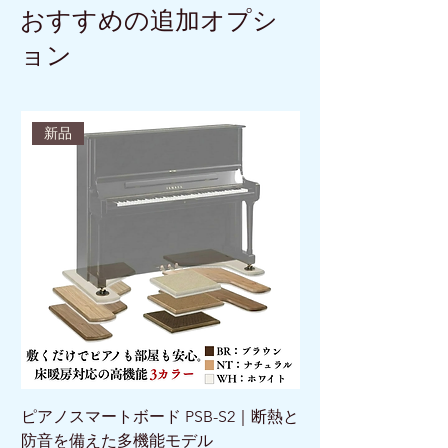
おすすめの追加オプシ
ョン
新品
ピアノスマートボード PSB-S2｜断熱と
ピアノスマートボード 
防音を備えた多機能モデル
けで床を守る新発想