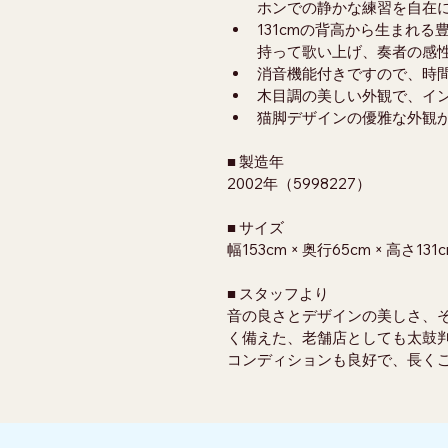
ホンでの静かな練習を自在
131cmの背高から生まれ
持って歌い上げ、奏者の感
消音機能付きですので、時
木目調の美しい外観で、イ
猫脚デザインの優雅な外観
■ 製造年
2002年（5998227）
■ サイズ
幅153cm × 奥行65cm × 高さ131
■ スタッフより
音の良さとデザインの美しさ、
く備えた、老舗店としても太鼓
コンディションも良好で、長くご