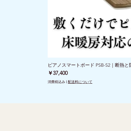
ピアノスマートボード PSB-S2｜断熱
価格
￥37,400
消費税込み
|
配送料について