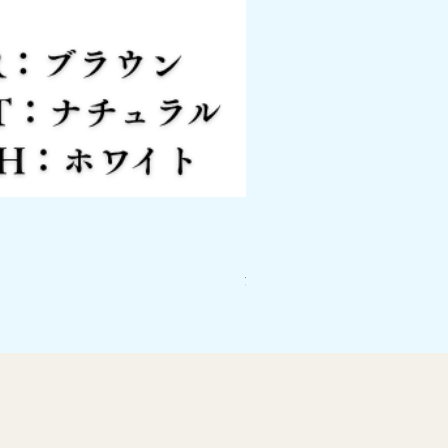
ピアノスマートボード PSB
価格
￥26,400
消費税込み
|
配送料について