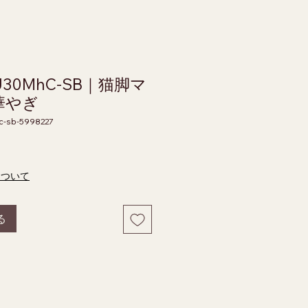
U30MhC-SB｜猫脚マ
華やぎ
c-sb-5998227
価格
について
る