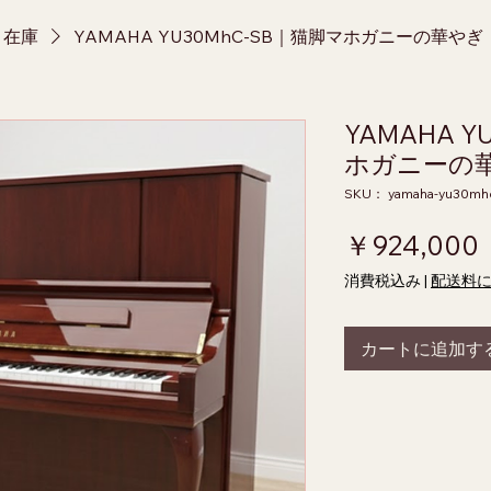
ノ在庫
YAMAHA YU30MhC-SB｜猫脚マホガニーの華やぎ
YAMAHA Y
ホガニーの
SKU： yamaha-yu30mh
￥924,000
消費税込み
|
配送料
カートに追加す