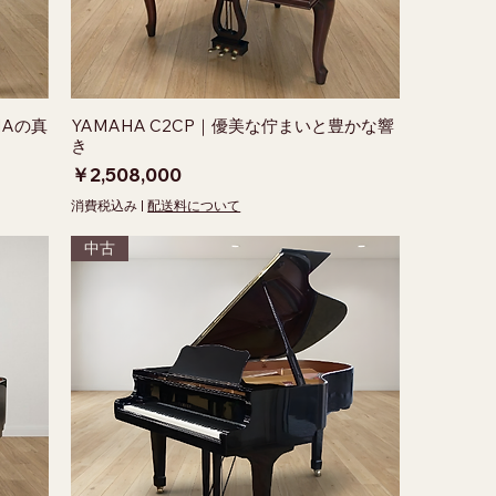
DNAの真
YAMAHA C2CP｜優美な佇まいと豊かな響
き
価格
￥2,508,000
消費税込み
|
配送料について
中古