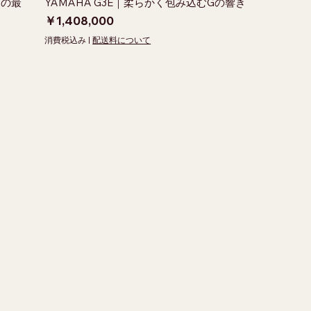
ズの最
YAMAHA G3E｜柔らかく包み込むGの響き
価格
￥1,408,000
消費税込み
|
配送料について