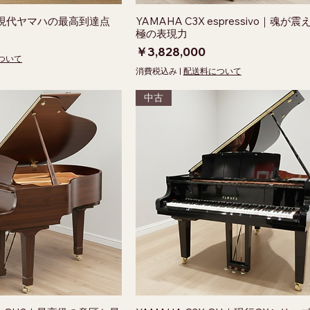
X｜現代ヤマハの最高到達点
YAMAHA C3X espressivo｜魂が
極の表現力
価格
￥3,828,000
ついて
消費税込み
|
配送料について
中古