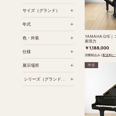
Boston
50～100万円
サイズ（グランド）
Wendl & Lung
100～200万円
200～300万円
小型(～奥行150cm台)
年式
300～500万円
1型相当(奥行160cm台)
2型相当(奥行170cm台)
1990年代
YAMAHA G1
色・外装
3型相当(奥行180cm台)
2000年代
表現力
5型相当以上(奥行200cm
2010年代
黒
価格
￥1,188,000
～)
仕様
2020年代～
ウォルナット
消費税込み
|
配送料に
木目調
消音付き
展示場所
中古
艶消し
猫脚
ショールーム展示中
シリーズ（グランドピアノ）
梅郷倉庫展示中
グランド：CXシリーズ
(ヤマハ)
グランド：Cシリーズ(ヤ
マハ)
グランド：Gシリーズ(ヤ
マハ)